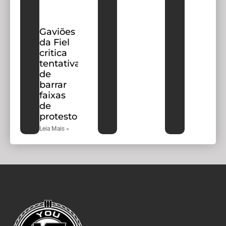
Gaviões
da Fiel
critica
tentativa
de
barrar
faixas
de
protesto
Leia Mais »