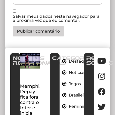
Salvar meus dados neste navegador para
a próxima vez que eu comentar.
Notícias
CATEGORIAS
REDES
Destaques
Relacionadas
SOCIAIS
Notícias
Jogos
Memphis
Depay
Brasileirao
fica fora
contra o
Feminino
Inter e
inicia