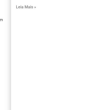
Leia Mais »
om
l