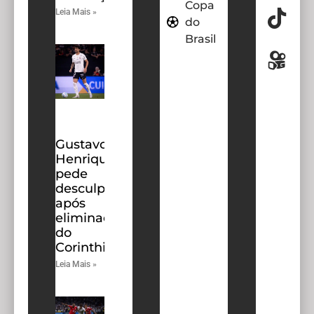
Copa
Leia Mais »
do
Brasil
Gustavo
Henrique
pede
desculpas
após
eliminação
do
Corinthians
Leia Mais »