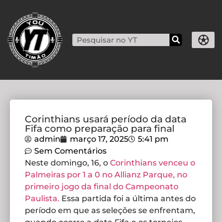
Corinthians usará período da data
Fifa como preparação para final
admin
março 17, 2025
5:41 pm
Sem Comentários
Neste domingo, 16, o
Corinthians venceu o
Palmeiras por 1 a 0 no Allianz Parque, no
primeiro jogo da final do Campeonato
Paulista.
Essa partida foi a última antes do
período em que as seleções se enfrentam,