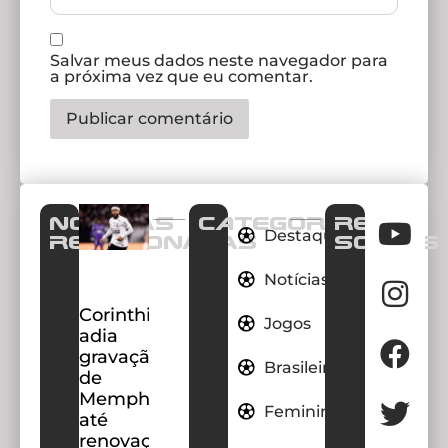
Salvar meus dados neste navegador para
a próxima vez que eu comentar.
Notícias
CATEGORIAS
REDES
Destaques
Relacionadas
SOCIAIS
Notícias
Corinthians
Jogos
adia
gravação
Brasileirao
de
Memphis
Feminino
até
renovação