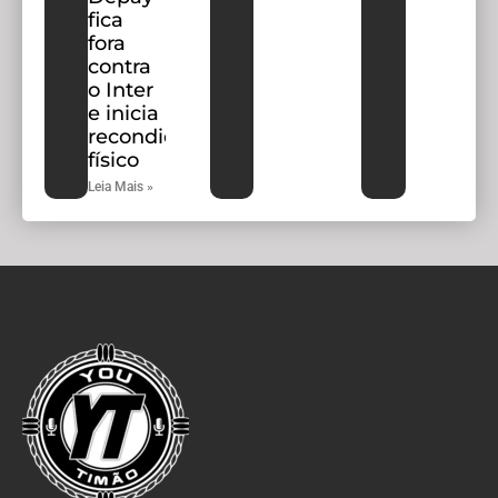
fica
fora
contra
o Inter
e inicia
recondicionamento
físico
Leia Mais »