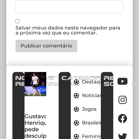
Salvar meus dados neste navegador para
a próxima vez que eu comentar.
Notícias
CATEGORIAS
REDES
Destaques
Relacionadas
SOCIAIS
Notícias
Jogos
Gustavo
Henrique
Brasileirao
pede
desculpas
Feminino