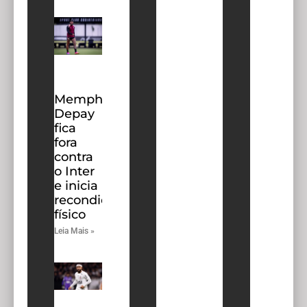
Memphis
Depay
fica
fora
contra
o Inter
e inicia
recondicionamento
físico
Leia Mais »