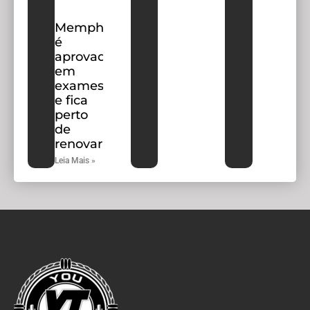
Memphis
é
aprovado
em
exames
e fica
perto
de
renovar
Leia Mais »