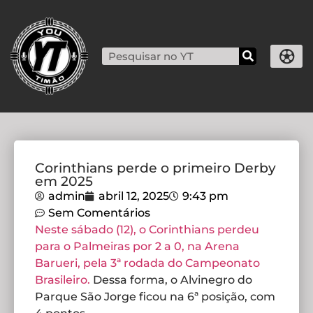
Corinthians perde o primeiro Derby
em 2025
admin
abril 12, 2025
9:43 pm
Sem Comentários
Neste sábado (12), o Corinthians perdeu
para o Palmeiras por 2 a 0, na Arena
Barueri, pela 3ª rodada do Campeonato
Brasileiro.
Dessa forma, o Alvinegro do
Parque São Jorge ficou na 6ª posição, com