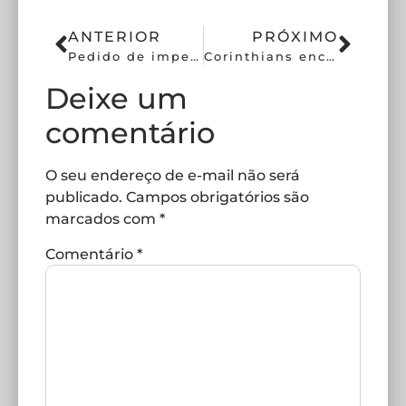
ANTERIOR
PRÓXIMO
Pedido de impeachment contra Osmar Stabile avança no Corinthians
Corinthians encaminha patrocínio para futebol feminino, futsal e basquete
Deixe um
comentário
O seu endereço de e-mail não será
publicado.
Campos obrigatórios são
marcados com
*
Comentário
*