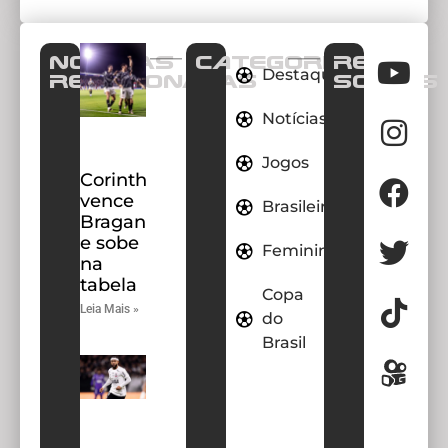
Notícias
CATEGORIAS
REDES
Destaques
Relacionadas
SOCIAIS
Notícias
Jogos
Corinthians
vence
Brasileirao
Bragantino
e sobe
Feminino
na
tabela
Copa
Leia Mais »
do
Brasil