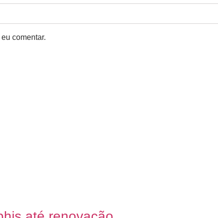
 eu comentar.
phis até renovação