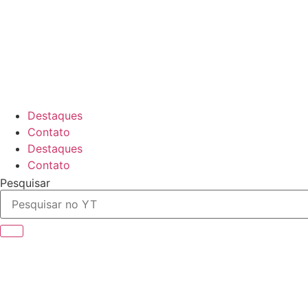
Ir
para
o
conteúdo
Destaques
Contato
Destaques
Contato
Pesquisar