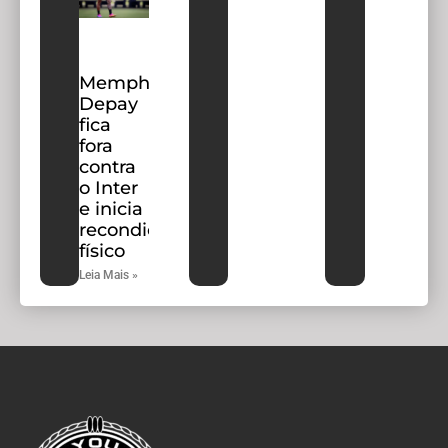
Memphis
Depay
fica
fora
contra
o Inter
e inicia
recondicionamento
físico
Leia Mais »