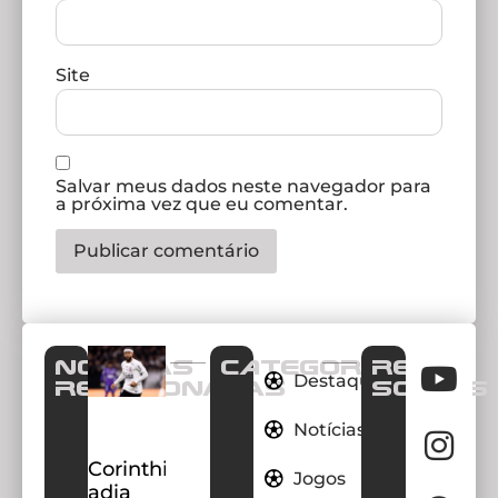
Site
Salvar meus dados neste navegador para
a próxima vez que eu comentar.
Notícias
CATEGORIAS
REDES
Destaques
Relacionadas
SOCIAIS
Notícias
Corinthians
Jogos
adia