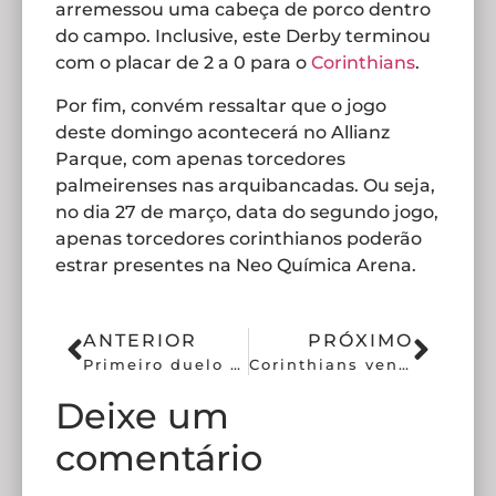
arremessou uma cabeça de porco dentro
do campo. Inclusive, este Derby terminou
com o placar de 2 a 0 para o
Corinthians
.
Por fim, convém ressaltar que o jogo
deste domingo acontecerá no Allianz
Parque, com apenas torcedores
palmeirenses nas arquibancadas. Ou seja,
no dia 27 de março, data do segundo jogo,
apenas torcedores corinthianos poderão
estrar presentes na Neo Química Arena.
ANTERIOR
PRÓXIMO
Primeiro duelo da final: Corinthians visita Palmeiras pelo Paulistão
Corinthians vence Palmeiras e sai na frente na final do Paulistão
Deixe um
comentário