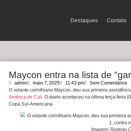
Destaques
Contato
Maycon entra na lista de “ga
admin
maio 7, 2025
11:43 pm
Sem Comentários
O volante corinthiano Maycon, deu sua primeira assistên
América de Cali.
O duelo aconteceu na última terça-feira (
Copa Sul-Americana.
Imagem: Rodrigo C