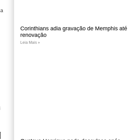
 a
Corinthians adia gravação de Memphis até
renovação
Leia Mais »
i