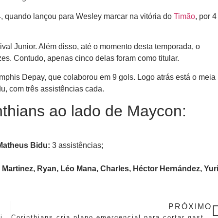
4, quando lançou para Wesley marcar na vitória do
Timão
, por 4
rival Junior. Além disso, até o momento desta temporada, o
es. Contudo, apenas cinco delas foram como titular.
emphis Depay, que colaborou em 9 gols. Logo atrás está o meia
, com três assistências cada.
nthians ao lado de Maycon:
Matheus Bidu:
3 assistências;
 Martinez, Ryan, Léo Mana, Charles, Héctor Hernández, Yur
PRÓXIMO
Corinthians goleia Bragantino pelo Paulistão feminino
Corinthians cria plano emergencial para cortar gastos