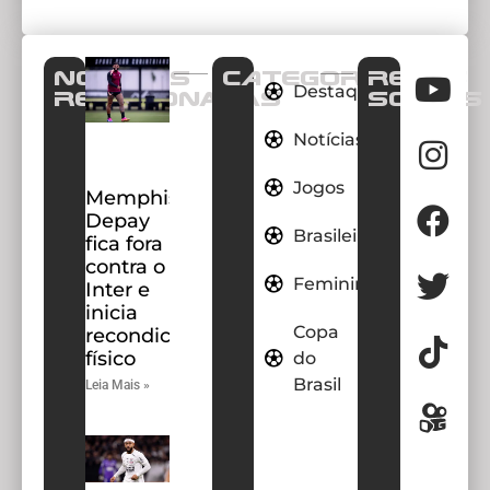
Notícias
CATEGORIAS
REDES
Destaques
Relacionadas
SOCIAIS
Notícias
Jogos
Memphis
Depay
Brasileirao
fica fora
contra o
Feminino
Inter e
inicia
Copa
recondicionamento
físico
do
Brasil
Leia Mais »