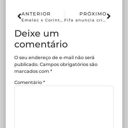
ANTERIOR
PRÓXIMO
Emelec x Corinthians: Um duelo no Equador para a história
Fifa anuncia criação de Mundial de Clubes de Feminino
Deixe um
comentário
O seu endereço de e-mail não será
publicado.
Campos obrigatórios são
marcados com
*
Comentário
*