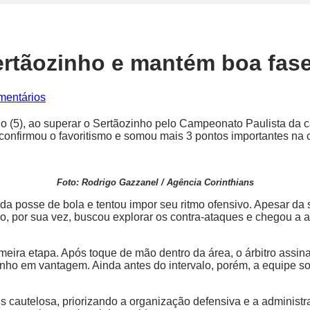
rtãozinho e mantém boa fase
entários
 (5), ao superar o Sertãozinho pelo Campeonato Paulista da c
ho confirmou o favoritismo e somou mais 3 pontos importantes
Foto: Rodrigo Gazzanel / Agência Corinthians
 da posse de bola e tentou impor seu ritmo ofensivo. Apesar da s
ho, por sua vez, buscou explorar os contra-ataques e chegou a
imeira etapa. Após toque de mão dentro da área, o árbitro assin
inho em vantagem. Ainda antes do intervalo, porém, a equipe so
s cautelosa, priorizando a organização defensiva e a adminis