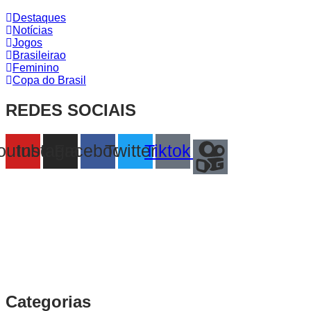
Destaques
Notícias
Jogos
Brasileirao
Feminino
Copa do Brasil
REDES SOCIAIS
outube
Instagram
Facebook
Twitter
Tiktok
Categorias