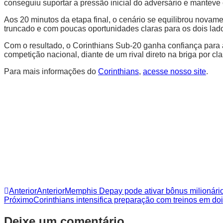
conseguiu suportar a pressão inicial do adversário e manteve 
Aos 20 minutos da etapa final, o cenário se equilibrou novame
truncado e com poucas oportunidades claras para os dois lados,
Com o resultado, o Corinthians Sub-20 ganha confiança para
competição nacional, diante de um rival direto na briga por cla
Para mais informações do
Corinthians
,
acesse nosso site
.
Anterior
Anterior
Memphis Depay pode ativar bônus milionário
Próximo
Corinthians intensifica preparação com treinos em do
Deixe um comentário