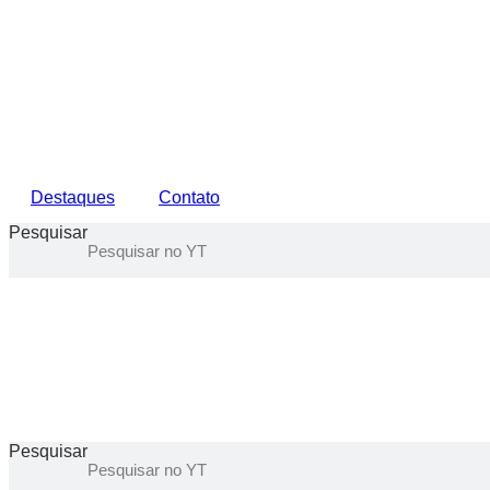
Ir
para
o
conteúdo
Destaques
Contato
Pesquisar
Pesquisar