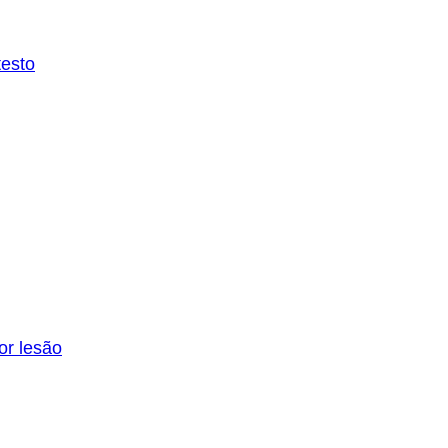
testo
or lesão