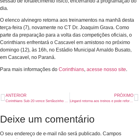
sessão de fortalecimento físico, encerrando a programação do
dia.
O elenco alvinegro retorna aos treinamentos na manhã desta
terça-feira (7), novamente no CT Dr. Joaquim Grava. Como
parte da preparação para a volta das competições oficiais, o
Corinthians enfrentará o Cascavel em amistoso no próximo
domingo (12), às 16h, no Estádio Municipal Arnaldo Busato,
em Cascavel, no Paraná.
Para mais informações do
Corinthians
,
acesse nosso site
.
ANTERIOR
PRÓXIMO
Corinthians Sub-20 vence Sertãozinho e mantém boa fase no Paulista
Lingard retorna aos treinos e pode reforçar o Corinthians em amistoso
Deixe um comentário
O seu endereço de e-mail não será publicado.
Campos