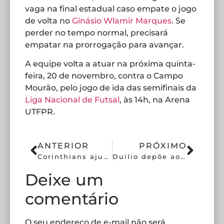
vaga na final estadual caso empate o jogo
de volta no
Ginásio Wlamir Marques
. Se
perder no tempo normal, precisará
empatar na prorrogação para avançar.
A equipe volta a atuar na próxima quinta-
feira, 20 de novembro, contra o Campo
Mourão, pelo jogo de ida das semifinais da
Liga Nacional de Futsal
, às 14h, na Arena
UTFPR.
ANTERIOR
PRÓXIMO
Corinthians ajusta contrato com o zagueiro Pedro Paulo
Duilio depõe ao MP em investigação sobre despesas corporativas
Deixe um
comentário
O seu endereço de e-mail não será