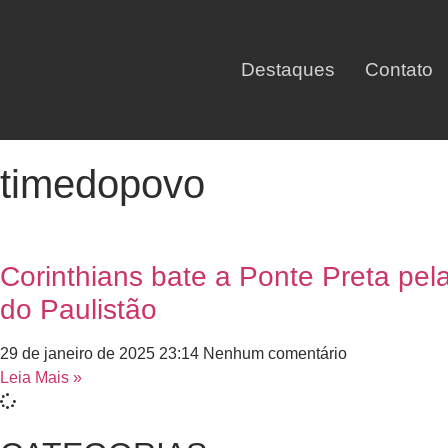
Destaques
Contato
timedopovo
Corinthians bate a Ponte Preta pel
do Paulistão
29 de janeiro de 2025
23:14
Nenhum comentário
Leia Mais »