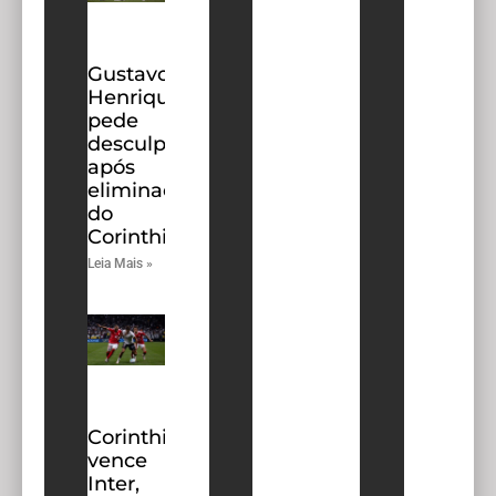
Gustavo
Henrique
pede
desculpas
após
eliminação
do
Corinthians
Leia Mais »
Corinthians
vence
Inter,