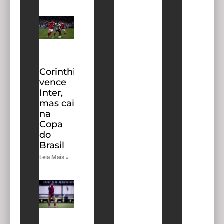
Corinthians
vence
Inter,
mas cai
na
Copa
do
Brasil
Leia Mais »