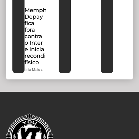
Memphis
Depay
fica
fora
contra
o Inter
e inicia
recondicionamento
físico
Leia Mais »