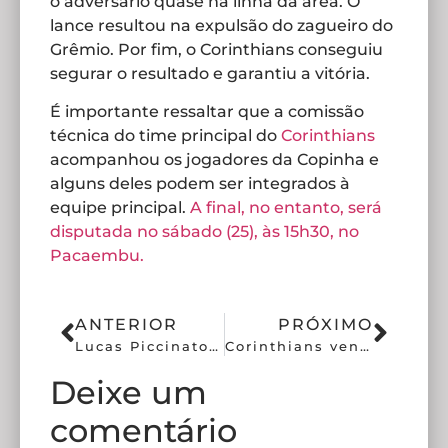
o adversário quase na linha da área. O
lance resultou na expulsão do zagueiro do
Grêmio. Por fim, o Corinthians conseguiu
segurar o resultado e garantiu a vitória.
É importante ressaltar que a comissão
técnica do time principal do
Corinthians
acompanhou os jogadores da Copinha e
alguns deles podem ser integrados à
equipe principal.
A final, no entanto, será
disputada no sábado (25), às 15h30, no
Pacaembu.
ANTERIOR
PRÓXIMO
Lucas Piccinato de volta e reforços no BID; saiba mais
Corinthians vence Água Santa e segue 100% no Paulistão
Deixe um
comentário