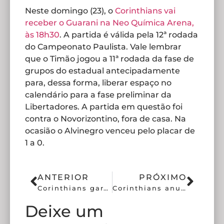
Neste domingo (23), o
Corinthians
vai
receber o Guarani na Neo Química Arena,
às 18h30
. A partida é válida pela 12ª rodada
do Campeonato Paulista. Vale lembrar
que o Timão jogou a 11ª rodada da fase de
grupos do estadual antecipadamente
para, dessa forma, liberar espaço no
calendário para a fase preliminar da
Libertadores. A partida em questão foi
contra o Novorizontino, fora de casa. Na
ocasião o Alvinegro venceu pelo placar de
1 a 0.
ANTERIOR
PRÓXIMO
Corinthians garante premiação por classificação no Paulistão
Corinthians anuncia contratação de Thais Ferreira
Deixe um