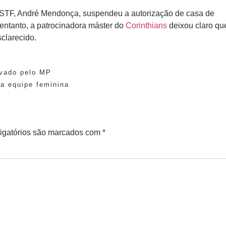
 do STF, André Mendonça, suspendeu a autorização de casa de
 entanto, a patrocinadora máster do
Corinthians
deixou claro qu
sclarecido.
ivado pelo MP
da equipe feminina
igatórios são marcados com
*