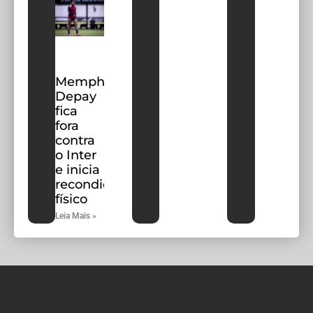
Memphis
Depay
fica
fora
contra
o Inter
e inicia
recondicionamento
físico
Leia Mais »