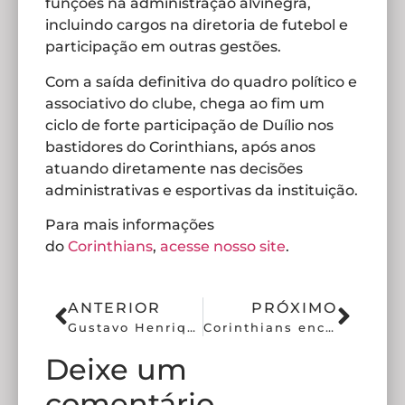
funções na administração alvinegra,
incluindo cargos na diretoria de futebol e
participação em outras gestões.
Com a saída definitiva do quadro político e
associativo do clube, chega ao fim um
ciclo de forte participação de Duílio nos
bastidores do Corinthians, após anos
atuando diretamente nas decisões
administrativas e esportivas da instituição.
Para mais informações
do
Corinthians
,
acesse nosso site
.
ANTERIOR
PRÓXIMO
Gustavo Henrique admite falhas do Corinthians após derrota na Libertadores
Corinthians encerra jejum fora de casa e vence o Grêmio antes da pausa para a Copa
Deixe um
comentário