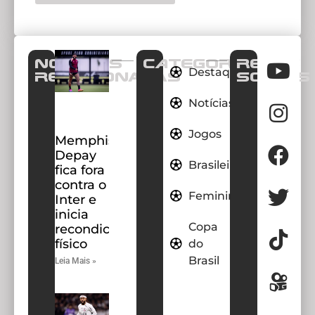
Notícias
CATEGORIAS
REDES
Destaques
Relacionadas
SOCIAIS
Notícias
Jogos
Memphis
Depay
Brasileirao
fica fora
contra o
Feminino
Inter e
inicia
Copa
recondicionamento
físico
do
Brasil
Leia Mais »