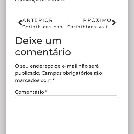
ANTERIOR
PRÓXIMO
Corinthians conversa com Tite, prioridade da diretoria alvinegra
Corinthians volta a contatar Dorival após frustração com Tite
Deixe um
comentário
O seu endereço de e-mail não será
publicado.
Campos obrigatórios são
marcados com
*
Comentário
*