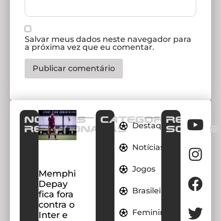
Salvar meus dados neste navegador para
a próxima vez que eu comentar.
Notícias
CATEGORIAS
REDES
Destaques
Relacionadas
SOCIAIS
Notícias
Jogos
Memphis
Depay
Brasileirao
fica fora
contra o
Feminino
Inter e