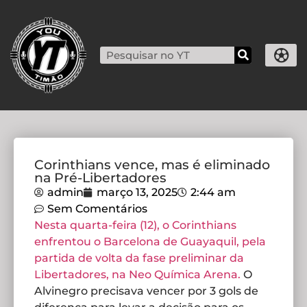
Corinthians vence, mas é eliminado
na Pré-Libertadores
admin
março 13, 2025
2:44 am
Sem Comentários
Nesta quarta-feira (12), o Corinthians
enfrentou o Barcelona de Guayaquil, pela
partida de volta da fase preliminar da
Libertadores, na Neo Química Arena.
O
Alvinegro precisava vencer por 3 gols de