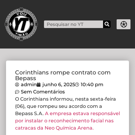
Corinthians rompe contrato com
Bepass
admin
junho 6, 2025
10:40 pm
Sem Comentários
O Corinthians informou, nesta sexta-feira
(06), que rompeu seu acordo com a
Bepass S.A.
A empresa estava responsável
por instalar o reconhecimento facial nas
catracas da Neo Química Arena.