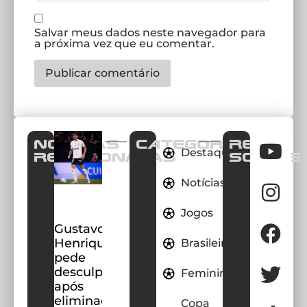
Salvar meus dados neste navegador para
a próxima vez que eu comentar.
Notícias
CATEGORIAS
REDES
Destaques
Relacionadas
SOCIAIS
Notícias
Jogos
Gustavo
Henrique
Brasileirao
pede
desculpas
Feminino
após
eliminação
Copa