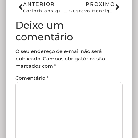
ANTERIOR
PRÓXIMO
Corinthians quita direitos de imagem das Brabas, mas mantém pendências
Gustavo Henrique deve desfalcar o Corinthians em amistoso
Deixe um
comentário
O seu endereço de e-mail não será
publicado.
Campos obrigatórios são
marcados com
*
Comentário
*