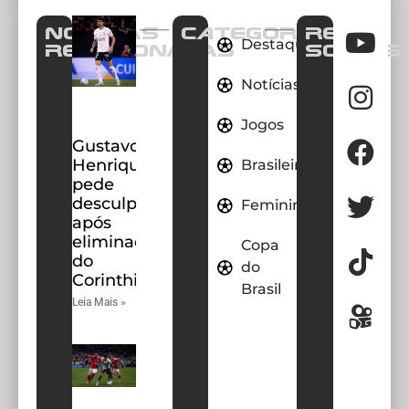
Notícias
CATEGORIAS
REDES
Destaques
Relacionadas
SOCIAIS
Notícias
Jogos
Gustavo
Henrique
Brasileirao
pede
desculpas
Feminino
após
eliminação
Copa
do
do
Corinthians
Brasil
Leia Mais »