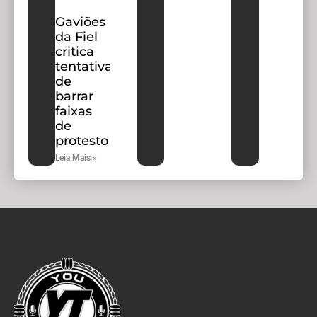
Gaviões
da Fiel
critica
tentativa
de
barrar
faixas
de
protesto
Leia Mais »