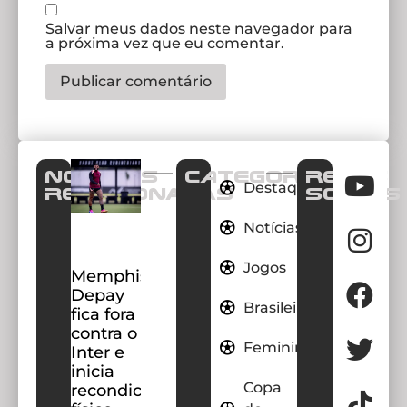
Salvar meus dados neste navegador para
a próxima vez que eu comentar.
Notícias
CATEGORIAS
REDES
Destaques
Relacionadas
SOCIAIS
Notícias
Jogos
Memphis
Depay
Brasileirao
fica fora
contra o
Feminino
Inter e
inicia
Copa
recondicionamento