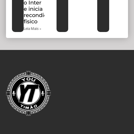
o Inter
e inicia
recondicionamento
físico
Leia Mais »