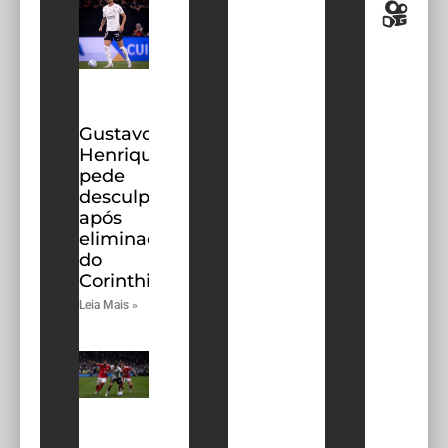
Gustavo
Henrique
pede
desculpas
após
eliminação
do
Corinthians
Leia Mais »