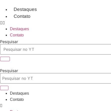
Ir
para
Destaques
o
Contato
conteúdo
Destaques
Contato
Pesquisar
Pesquisar
Destaques
Contato