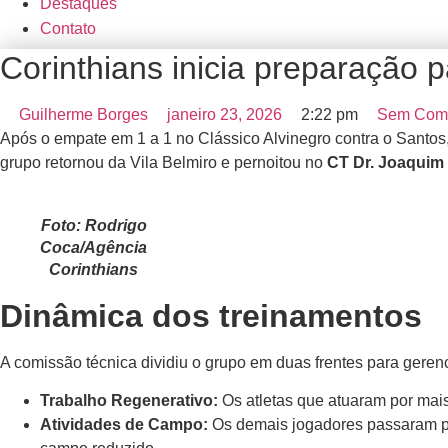
Destaques
Contato
Corinthians inicia preparação p
Guilherme Borges
janeiro 23, 2026
2:22 pm
Sem Come
Após o empate em 1 a 1 no Clássico Alvinegro contra o Santos
grupo retornou da Vila Belmiro e pernoitou no
CT Dr. Joaquim
Foto: Rodrigo
Coca/Agência
Corinthians
Dinâmica dos treinamentos
A comissão técnica dividiu o grupo em duas frentes para gerenci
Trabalho Regenerativo:
Os atletas que atuaram por mais
Atividades de Campo:
Os demais jogadores passaram po