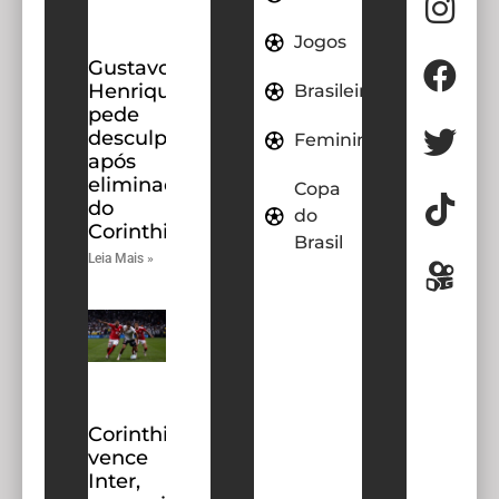
Jogos
Gustavo
Henrique
Brasileirao
pede
desculpas
Feminino
após
eliminação
Copa
do
do
Corinthians
Brasil
Leia Mais »
Corinthians
vence
Inter,