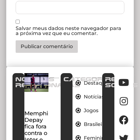
Salvar meus dados neste navegador para
a próxima vez que eu comentar.
Notícias
CATEGORIAS
REDES
Destaques
Relacionadas
SOCIAIS
Notícias
Jogos
Memphis
Depay
Brasileirao
fica fora
contra o
Feminino
Inter e