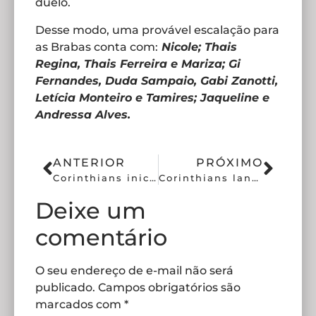
duelo.
Desse modo, uma provável escalação para
as Brabas conta com:
Nicole; Thais
Regina, Thais Ferreira e Mariza; Gi
Fernandes, Duda Sampaio, Gabi Zanotti,
Letícia Monteiro e Tamires; Jaqueline e
Andressa Alves.
ANTERIOR
PRÓXIMO
Corinthians inicia treinos para enfrentar o Flamengo no Brasileirão
Corinthians lança camisa inspirada no mundial de 2000
Deixe um
comentário
O seu endereço de e-mail não será
publicado.
Campos obrigatórios são
marcados com
*