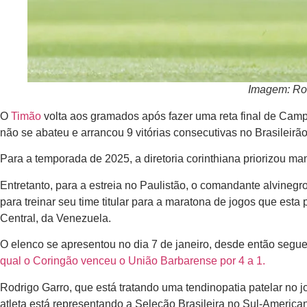
Imagem: Rod
O
Timão
volta aos gramados após fazer uma reta final de Camp
não se abateu e arrancou 9 vitórias consecutivas no Brasilei
Para a temporada de 2025, a diretoria corinthiana priorizou m
Entretanto, para a estreia no Paulistão, o comandante alvinegr
para treinar seu time titular para a maratona de jogos que esta 
Central, da Venezuela.
O elenco se apresentou no dia 7 de janeiro, desde então segue
qual o Coringão venceu o União Barbarense por 4 a 1.
Rodrigo Garro, que está tratando uma tendinopatia patelar no 
atleta está representando a Seleção Brasileira no Sul-America