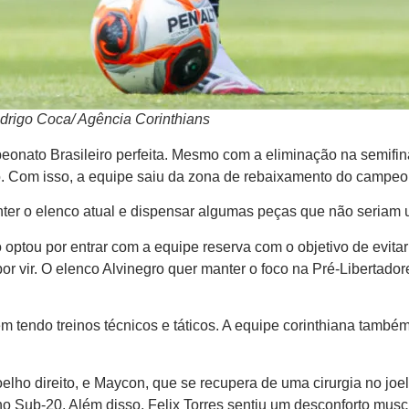
rigo Coca/ Agência Corinthians
eonato Brasileiro perfeita. Mesmo com a eliminação na semifin
rão. Com isso, a equipe saiu da zona de rebaixamento do campe
anter o elenco atual e dispensar algumas peças que não seriam
o optou por entrar com a equipe reserva com o objetivo de evita
por vir. O elenco Alvinegro quer manter o foco na Pré-Libertador
m tendo treinos técnicos e táticos. A equipe corinthiana també
joelho direito, e Maycon, que se recupera de uma cirurgia no j
no Sub-20. Além disso, Felix Torres sentiu um desconforto musc