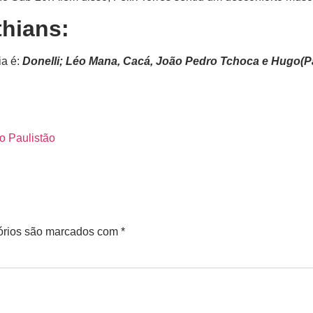
thians:
ia é:
Donelli; Léo Mana, Cacá, João Pedro Tchoca e Hugo(Pal
o Paulistão
órios são marcados com
*