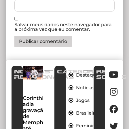
Salvar meus dados neste navegador para
a próxima vez que eu comentar.
Notícias
CATEGORIAS
REDES
Destaques
Relacionadas
SOCIAIS
Notícias
Corinthians
Jogos
adia
gravação
Brasileirao
de
Memphis
Feminino
até