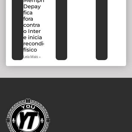
Memphis
Depay
fica
fora
contra
o Inter
e inicia
recondicionamento
físico
Leia Mais »