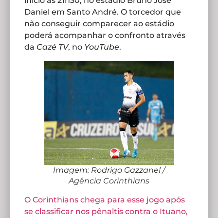
início às 21h30, no estádio Bruno José
Daniel em Santo André. O torcedor que
não conseguir comparecer ao estádio
poderá acompanhar o confronto através
da
Cazé TV
, no
YouTube
.
Imagem: Rodrigo Gazzanel /
Agência Corinthians
O Corinthians chega para esse jogo após
se classificar nos pênaltis contra o Ituano,