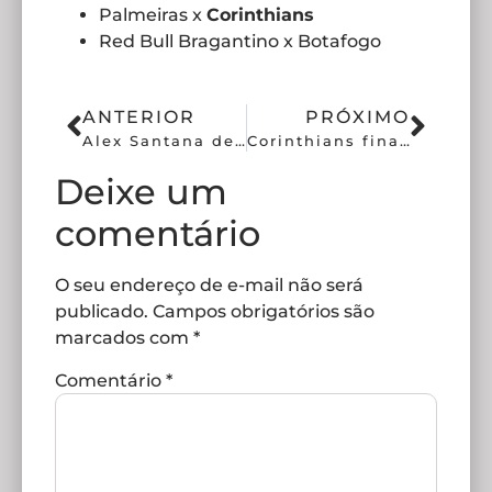
Palmeiras x
Corinthians
Red Bull Bragantino x Botafogo
ANTERIOR
PRÓXIMO
Alex Santana deve ser liberado para outro clube da série A
Corinthians finaliza preparação para duelo contra o Taubaté
Deixe um
comentário
O seu endereço de e-mail não será
publicado.
Campos obrigatórios são
marcados com
*
Comentário
*