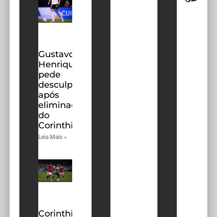
Gustavo
Henrique
pede
desculpas
após
eliminação
do
Corinthians
Leia Mais »
Corinthians