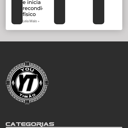
e inicia
recondicionamento
físico
Leia Mais »
Categorias