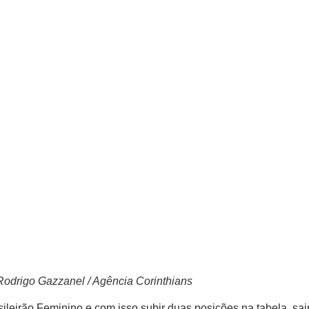
odrigo Gazzanel / Agência Corinthians
sileirão Feminino e com isso subir duas posições na tabela, sa