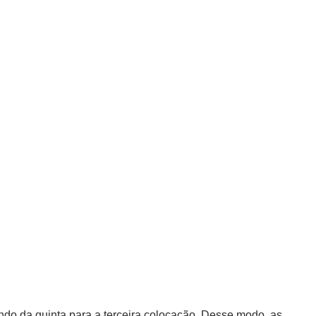
indo da quinta para a terceira colocação. Desse modo, as