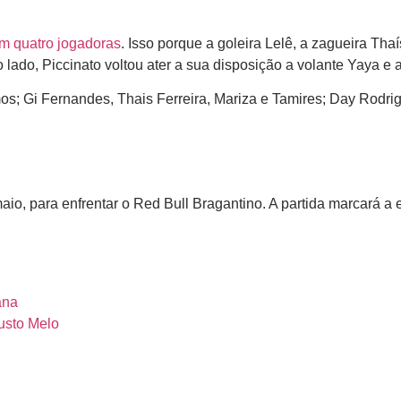
m quatro jogadoras
. Isso porque a goleira Lelê, a zagueira Tha
ado, Piccinato voltou ater a sua disposição a volante Yaya e a
mos; Gi Fernandes, Thais Ferreira, Mariza e Tamires; Day Rodr
maio, para enfrentar o Red Bull Bragantino. A partida marcará 
ana
usto Melo