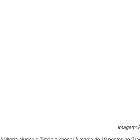
Imagem: R
A vitória ajudou o Timão a chegar à marca de 18 pontos no Bra