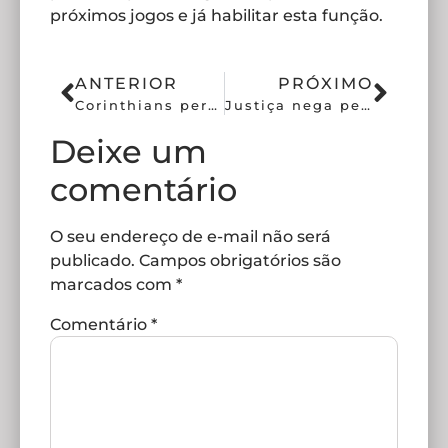
próximos jogos e já habilitar esta função.
ANTERIOR
PRÓXIMO
Corinthians perto de anunciar Angileri como primeiro reforço do ano
Justiça nega pedido de André Cury e RCE avança
Deixe um
comentário
O seu endereço de e-mail não será
publicado.
Campos obrigatórios são
marcados com
*
Comentário
*