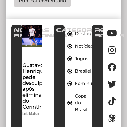
Notícias
CATEGORIAS
REDES
Destaques
Relacionadas
SOCIAIS
Notícias
Jogos
Gustavo
Henrique
Brasileirao
pede
desculpas
Feminino
após
eliminação
Copa
do
do
Corinthians
Brasil
Leia Mais »