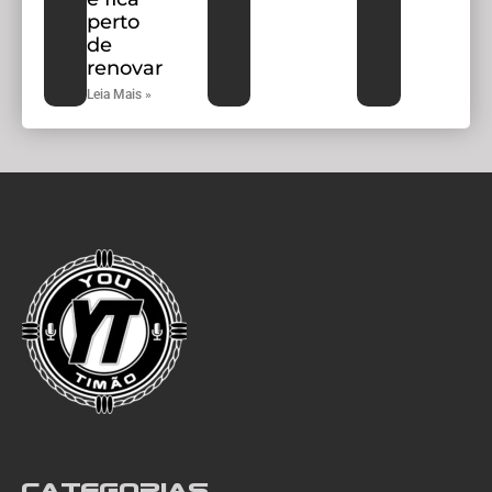
perto
de
renovar
Leia Mais »
Categorias