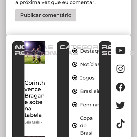
a próxima vez que eu comentar.
Notícias
CATEGORIAS
REDES
Destaques
Relacionadas
SOCIAIS
Notícias
Jogos
Corinthians
vence
Brasileirao
Bragantino
e sobe
Feminino
na
tabela
Copa
Leia Mais »
do
Brasil