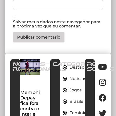
Salvar meus dados neste navegador para
a próxima vez que eu comentar.
Notícias
CATEGORIAS
REDES
Destaques
Relacionadas
SOCIAIS
Notícias
Jogos
Memphis
Depay
Brasileirao
fica fora
contra o
Feminino
Inter e