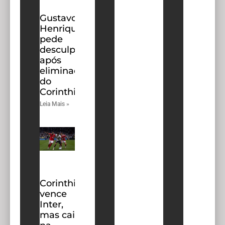
Gustavo
Henrique
pede
desculpas
após
eliminação
do
Corinthians
Leia Mais »
Corinthians
vence
Inter,
mas cai