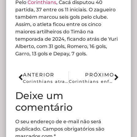
Pelo
Corinthians
, Cacá disputou 40
partida, 37 entre os 11 iniciais. O zagueiro
também marcou seis gols pelo clube.
Assim, o atleta ficou entre os cinco
maiores artilheiros do Timão na
temporada de 2024, ficando atrás de Yuri
Alberto, com 31 gols, Romero, 16 gols,
Garro, 13 gols e Depay, 7 gols.
ANTERIOR
PRÓXIMO
Corinthians atrasa salários mas define nova data para pagar
Corinthians enfrenta Santo André valendo a liderança do grupo
Deixe um
comentário
O seu endereço de e-mail não será
publicado.
Campos obrigatórios são
marcados com
*