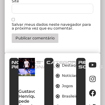
Site
Salvar meus dados neste navegador para
a próxima vez que eu comentar.
Notícias
CATEGORIAS
REDES
Destaques
Relacionadas
SOCIAIS
Notícias
Jogos
Gustavo
Henrique
Brasileirao
pede