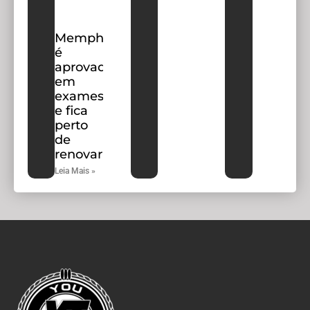
Memphis
é
aprovado
em
exames
e fica
perto
de
renovar
Leia Mais »