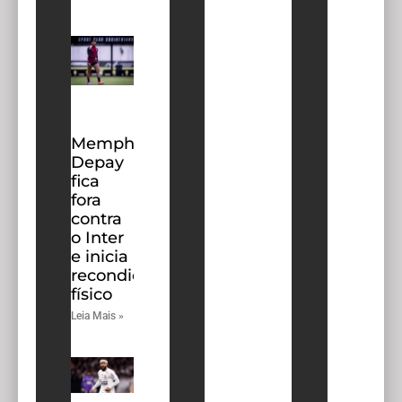
Memphis
Depay
fica
fora
contra
o Inter
e inicia
recondicionamento
físico
Leia Mais »