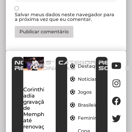
Salvar meus dados neste navegador para
a próxima vez que eu comentar.
Notícias
CATEGORIAS
REDES
Destaques
Relacionadas
SOCIAIS
Notícias
Corinthians
Jogos
adia
gravação
Brasileirao
de
Memphis
Feminino
até
renovação
Copa