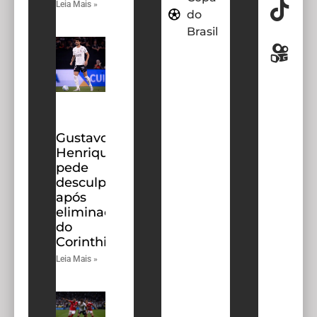
Leia Mais »
do
Brasil
Gustavo
Henrique
pede
desculpas
após
eliminação
do
Corinthians
Leia Mais »