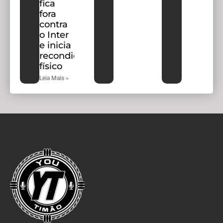
fica
fora
contra
o Inter
e inicia
recondicionamento
físico
Leia Mais »