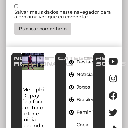
Salvar meus dados neste navegador para
a próxima vez que eu comentar.
Notícias
CATEGORIAS
REDES
Destaques
Relacionadas
SOCIAIS
Notícias
Jogos
Memphis
Depay
Brasileirao
fica fora
contra o
Feminino
Inter e
inicia
Copa
recondicionamento