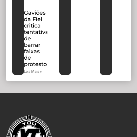
Gaviões
da Fiel
critica
tentativa
de
barrar
faixas
de
protesto
Leia Mais »