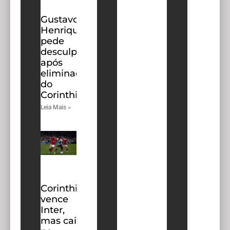
Gustavo
Henrique
pede
desculpas
após
eliminação
do
Corinthians
Leia Mais »
Corinthians
vence
Inter,
mas cai