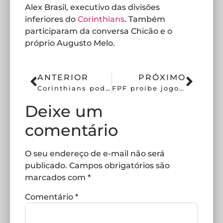
Alex Brasil, executivo das divisões
inferiores do
Corinthians
. Também
participaram da conversa Chicão e o
próprio Augusto Melo.
ANTERIOR
PRÓXIMO
Corinthians pode encerrar parceria com a Nike após 22 anos
FPF proíbe jogos noturnos na Fazendinha por falhas na iluminação
Deixe um
comentário
O seu endereço de e-mail não será
publicado.
Campos obrigatórios são
marcados com
*
Comentário
*