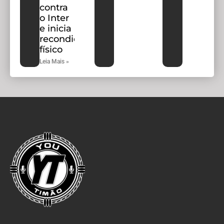
contra
o Inter
e inicia
recondicionamento
físico
Leia Mais »