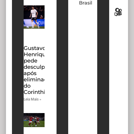
Brasil
Gustavo
Henrique
pede
desculpas
após
eliminação
do
Corinthians
Leia Mais »