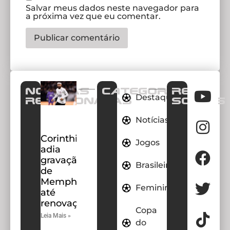
Salvar meus dados neste navegador para
a próxima vez que eu comentar.
Notícias
CATEGORIAS
REDES
Destaques
Relacionadas
SOCIAIS
Notícias
Corinthians
Jogos
adia
gravação
Brasileirao
de
Memphis
Feminino
até
renovação
Copa
Leia Mais »
do