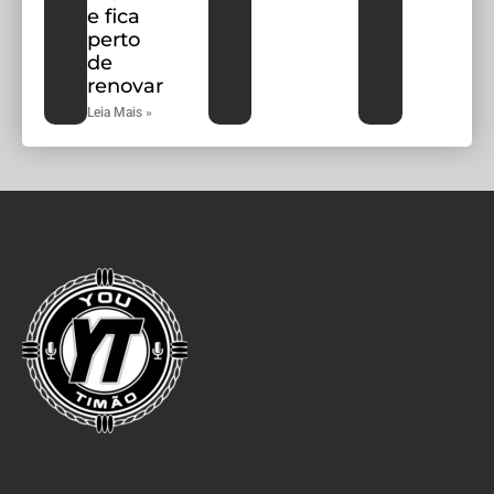
e fica
perto
de
renovar
Leia Mais »