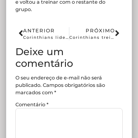
e voltou a treinar com o restante do
grupo.
ANTERIOR
PRÓXIMO
Corinthians lidera ranking de dívidas no futebol brasileiro em 2024
Corinthians treina na Data FIFA de olho no Brasileirão
Deixe um
comentário
O seu endereço de e-mail não será
publicado.
Campos obrigatórios são
marcados com
*
Comentário
*