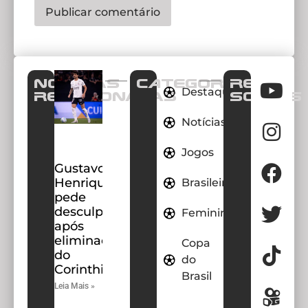
Notícias
CATEGORIAS
REDES
Destaques
Relacionadas
SOCIAIS
Notícias
Jogos
Gustavo
Henrique
Brasileirao
pede
desculpas
Feminino
após
eliminação
Copa
do
do
Corinthians
Brasil
Leia Mais »