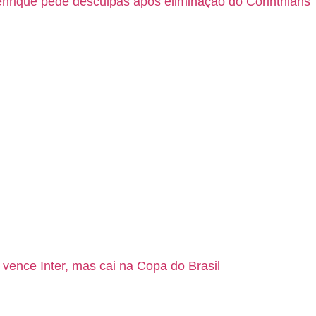
nrique pede desculpas após eliminação do Corinthians
 vence Inter, mas cai na Copa do Brasil