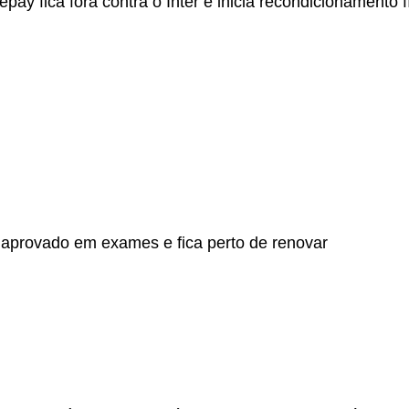
ay fica fora contra o Inter e inicia recondicionamento f
aprovado em exames e fica perto de renovar