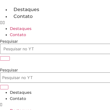
Ir
para
Destaques
o
Contato
conteúdo
Destaques
Contato
Pesquisar
Pesquisar
Destaques
Contato